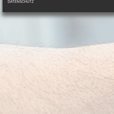
Tel.: 0731 8803690
DATENSCHUTZ
auf Karte anzeigen
zur Homepage
KINDERZAHNARZTPRAXIS
WACKELZAHN
Dr. Ankner
Edisonallee 5
89231 Neu-Ulm
Tel.: 0731 176 3456
auf Karte anzeigen
zur Homepage
Gesundheitszentrum Langenau
Ambulantes Operieren mit