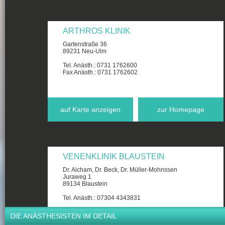
ARTHROS KLINIK
Gartenstraße 36
89231 Neu-Ulm
Tel. Anästh.: 0731 1762600
Fax Anästh.: 0731 1762602
auf Karte anzeigen
zur Homepage
VENENKLINIK BLAUSTEIN
Dr. Aicham, Dr. Beck, Dr. Müller-Mohnssen
Juraweg 1
89134 Blaustein
Tel. Anästh.: 07304 4343831
DIE ANÄSTHESISTEN IM DETAIL