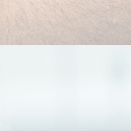
PD Dr. P. Keppler, Orthopädie / Unfallchirurgie
Sebastian Pfalzer, Orthopädie / Unfallchirurgie
Tel.: 07345 891-0
auf Karte anzeigen
zur Homepage
PRAXIS FÜR UNFALLCHIRURGIE UND
ORTHOPÄDIE DR. MED. BRITTA BAIER /
DR. MED VOLKER EBERT
Donautalstr. 42
89079 Ulm
Tel.: 0731 98096480
auf Karte anzeigen
zur Homepage